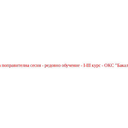
 поправителна сесия - редовно обучение - I-III курс - ОКС "Бака