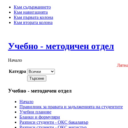
Към съдържанието
Към навигацията
Към първата колона
Към втората колона
Учебно - методичен отдел
Начало
Лятна
Катедра
Учебно - методичен отдел
Начало
Правилник за правата и задълженията на студентите
Учебни планове
Бланки и формуляри
Разписи студенти - ОКС бакалавър
Разписи студенти - ОКС магистър